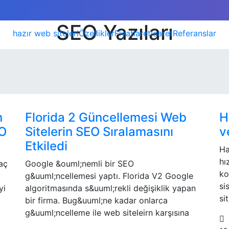
SEO Yazıları
hazır web siteleri
Özellikler
Fiyatlar
eticaret
Referanslar
n
Florida 2 Güncellemesi Web
H
EO
Sitelerin SEO Sıralamasını
v
Etkiledi
Ha
hı
kaç
Google &ouml;nemli bir SEO
ko
g&uuml;ncellemesi yaptı. Florida V2 Google
si
yi
algoritmasında s&uuml;rekli değişiklik yapan
si
bir firma. Bug&uuml;ne kadar onlarca
g&uuml;ncelleme ile web siteleirn karşısına