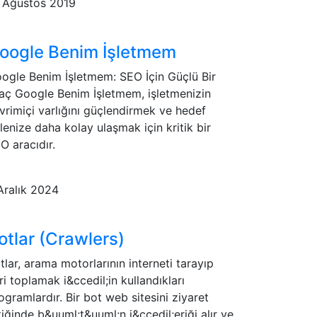
 Ağustos 2019
oogle Benim İşletmem
ogle Benim İşletmem: SEO İçin Güçlü Bir
aç Google Benim İşletmem, işletmenizin
vrimiçi varlığını güçlendirmek ve hedef
tlenize daha kolay ulaşmak için kritik bir
O aracıdır.
Aralık 2024
otlar (Crawlers)
tlar, arama motorlarının interneti tarayıp
ri toplamak i&ccedil;in kullandıkları
ogramlardır. Bir bot web sitesini ziyaret
tiğinde b&uuml;t&uuml;n i&ccedil;eriği alır ve