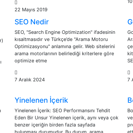
10
22 Mayıs 2019
SEO Nedir
G
SEO, "Search Engine Optimization" ifadesinin
Go
kısaltmasıdır ve Türkçe’de "Arama Motoru
Ar
r)
Optimizasyonu" anlamına gelir. Web sitelerini
çe
arama motorlarının belirlediği kriterlere göre
ki
optimize etme
SE
ı
7 Aralık 2024
7 
Yinelenen İçerik
B
n
Yinelenen İçerik: SEO Performansını Tehdit
Bo
Eden Bir Unsur Yinelenen içerik, aynı veya çok
ve
benzer içeriğin birden fazla sayfada
pr
bulunması durumudur. Bu durum, arama
et