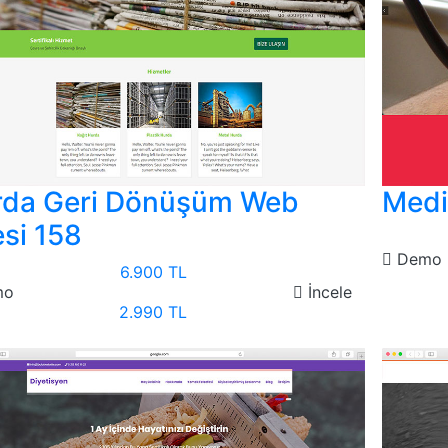
rda Geri Dönüşüm Web
Medi
esi 158
Demo
6.900 TL
mo
İncele
2.990 TL