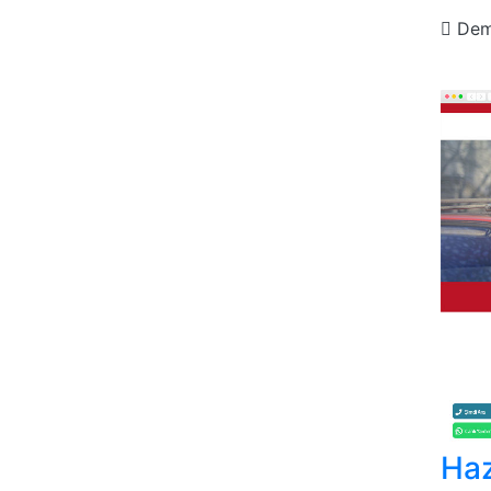
De
Haz