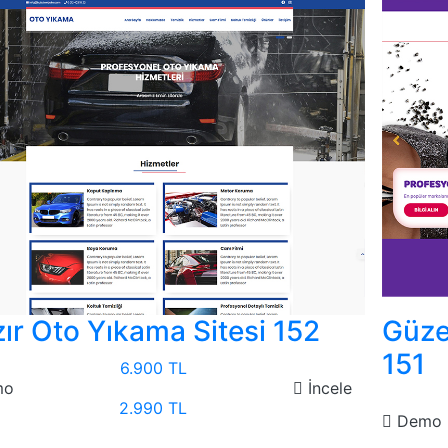
ır Oto Yıkama Sitesi 152
Güze
151
6.900 TL
mo
İncele
2.990 TL
Demo