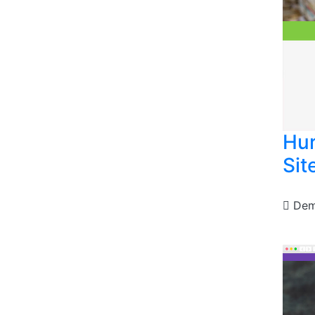
Hu
Sit
De