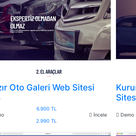
ır Oto Galeri Web Sitesi
Kuru
4
Sites
6.900 TL
mo
İncele
Demo
2.990 TL