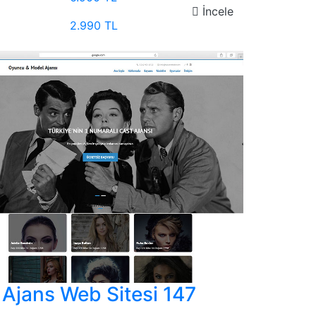
İncele
2.990 TL
 Ajans Web Sitesi 147