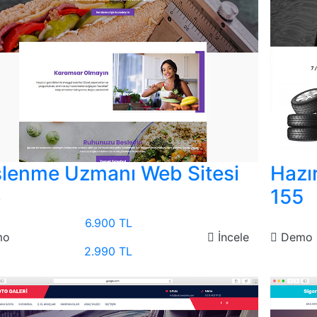
lenme Uzmanı Web Sitesi
Hazır
6
155
6.900 TL
mo
İncele
Demo
2.990 TL