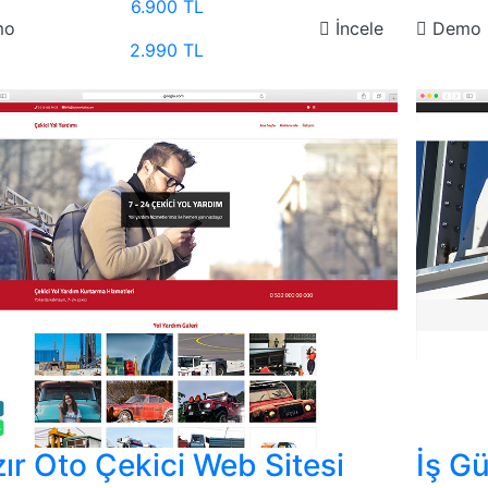
6.900 TL
mo
İncele
Demo
2.990 TL
ır Oto Çekici Web Sitesi
İş Gü