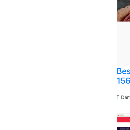
Bes
15
De