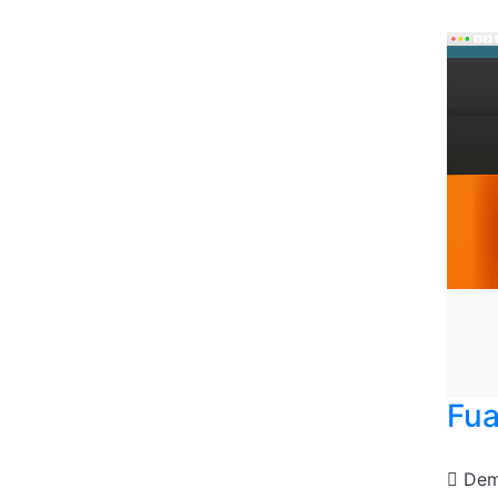
Fua
De