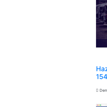
Haz
15
De