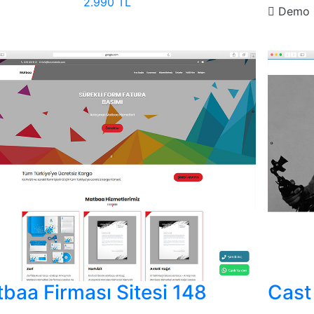
2.990 TL
Demo
baa Firması Sitesi 148
Cast