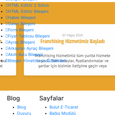
HTML Editör 2 Sütun
HTML Editör Bileşeni
Haber Bileşeni
Galeri Bileşeni
Form Bileşeni
Fiyat Tablosu Bileşeni
Ayraç Bileşeni
Arkaplan Ayraç Bileşeni
Akıllı Kutu Bileşeni
Bileşen Yönetimi ve Özellikleri
Blog
Sayfalar
Blog
Bulut E-Ticaret
Duyuru
Bağış Modülü