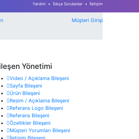
Yardım
Sıkça Sorulanlar
İletişim
ın
Müşteri Girişi
ileşen Yönetimi
Video / Açıklama Bileşeni
Sayfa Bileşeni
Ürün Bileşeni
Resim / Açıklama Bileşeni
Referans Logo Bileşeni
Referans Bileşeni
Özellikler Bileşeni
Müşteri Yorumları Bileşeni
İletişim Bileşeni