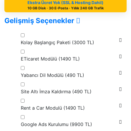
Ekstra Ücret Yok (SSL & Hosting Dahil)
10 GB Disk · 30 E-Posta · Yıllık 240 GB Trafik
Gelişmiş Seçenekler
Kolay Başlangıç Paketi (
3000 TL
)
ETicaret Modülü (
1490 TL
)
Yabancı Dil Modülü (
490 TL
)
Site Altı İmza Kaldırma (
490 TL
)
Rent a Car Modulü (
1490 TL
)
Google Ads Kurulumu (
9900 TL
)