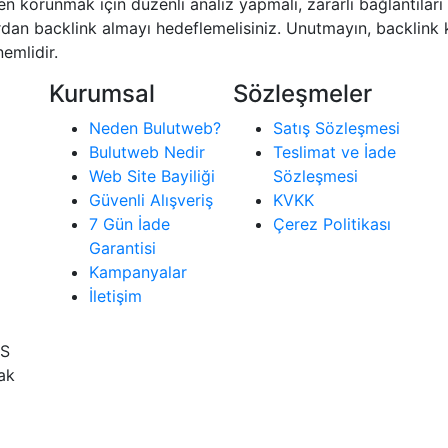
en korunmak için düzenli analiz yapmalı, zararlı bağlantıları
rdan backlink almayı hedeflemelisiniz. Unutmayın, backlink k
emlidir.
Kurumsal
Sözleşmeler
Neden Bulutweb?
Satış Sözleşmesi
Bulutweb Nedir
Teslimat ve İade
Web Site Bayiliği
Sözleşmesi
Güvenli Alışveriş
KVKK
7 Gün İade
Çerez Politikası
Garantisi
Kampanyalar
İletişim
İS
rak