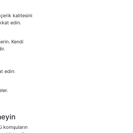
çerik kalitesini
kkat edin.
erin. Kendi
ir.
t edin:
ler.
meyin
tü komşuların