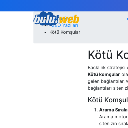
Ana Sayfa
h
SEO Yazıları
Kötü Komşular
Kötü K
Backlink stratejisi
Kötü komşular
ola
gelen bağlantılar,
bağlantıları siteniz
Kötü Komşula
Arama Sıral
Arama motorla
sitenizin sıra