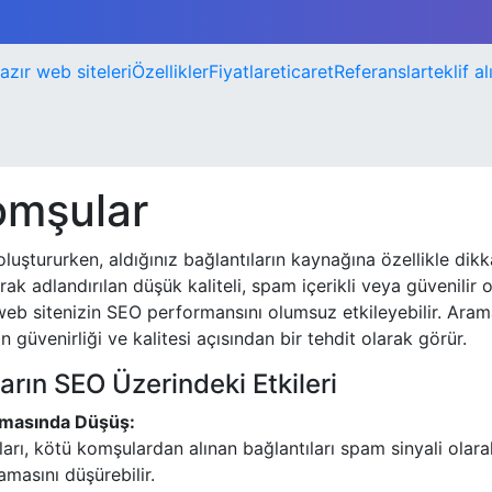
azır web siteleri
Özellikler
Fiyatlar
eticaret
Referanslar
teklif al
omşular
 oluştururken, aldığınız bağlantıların kaynağına özellikle dikk
rak adlandırılan düşük kaliteli, spam içerikli veya güvenilir
 web sitenizin SEO performansını olumsuz etkileyebilir. Aram
in güvenirliği ve kalitesi açısından bir tehdit olarak görür.
rın SEO Üzerindeki Etkileri
amasında Düşüş:
rı, kötü komşulardan alınan bağlantıları spam sinyali olarak
lamasını düşürebilir.