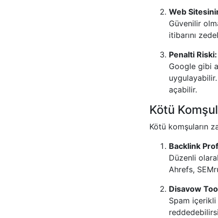
Web Sitesinin
Güvenilir olm
itibarını zedel
Penalti Riski:
Google gibi a
uygulayabilir
açabilir.
Kötü Komşul
Kötü komşuların za
Backlink Profi
Düzenli olarak
Ahrefs, SEMru
Disavow Tool
Spam içerikli
reddedebilirsi