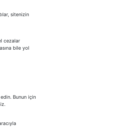
lar, sitenizin
l cezalar
sına bile yol
 edin. Bunun için
iz.
racıyla