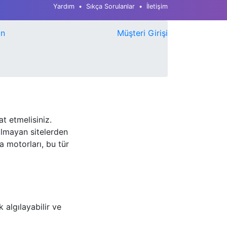
Yardım
Sıkça Sorulanlar
İletişim
ın
Müşteri Girişi
at etmelisiniz.
 olmayan sitelerden
a motorları, bu tür
 algılayabilir ve