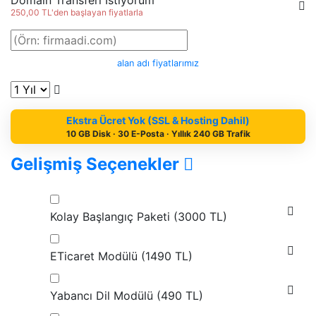
Domain Transferi İstiyorum
250,00 TL'den başlayan fiyatlarla
alan adı fiyatlarımız
Ekstra Ücret Yok (SSL & Hosting Dahil)
10 GB Disk · 30 E-Posta · Yıllık 240 GB Trafik
Gelişmiş Seçenekler
Kolay Başlangıç Paketi (
3000 TL
)
ETicaret Modülü (
1490 TL
)
Yabancı Dil Modülü (
490 TL
)