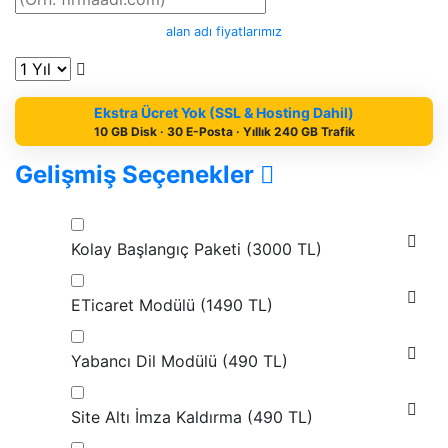
alan adı fiyatlarımız
Ekstra Ücret Yok (SSL & Hosting Dahil)
10 GB Disk · 30 E-Posta · Yıllık 240 GB Trafik
Gelişmiş Seçenekler
Kolay Başlangıç Paketi (
3000 TL
)
ETicaret Modülü (
1490 TL
)
Yabancı Dil Modülü (
490 TL
)
Site Altı İmza Kaldırma (
490 TL
)