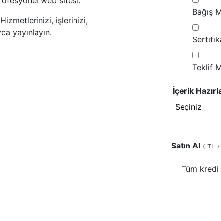
rofesyonel web sitesi.
Bağış M
zmetlerinizi, işlerinizi,
ayca yayınlayın.
Sertifi
Teklif 
İçerik Hazır
Satın Al
(
TL +
Tüm kredi 