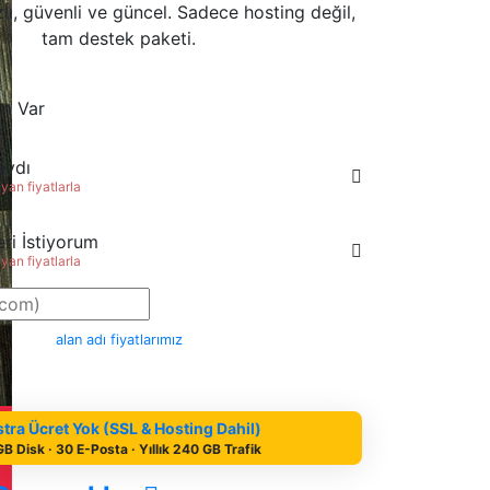
zlı, güvenli ve güncel. Sadece hosting değil,
tam destek paketi.
m Var
aydı
an fiyatlarla
ri İstiyorum
an fiyatlarla
alan adı fiyatlarımız
tra Ücret Yok (SSL & Hosting Dahil)
GB Disk · 30 E-Posta · Yıllık 240 GB Trafik