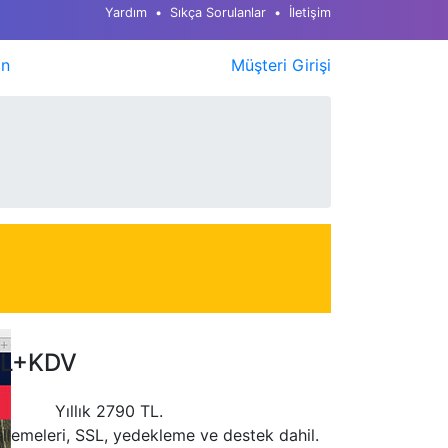
Yardım
Sıkça Sorulanlar
İletişim
ın
Müşteri Girişi
L+KDV
Yıllık
2790
TL.
llemeleri, SSL, yedekleme ve destek dahil.