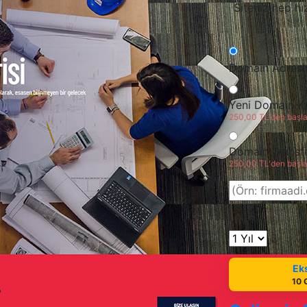
Siteniz hep hı
Domain Adresi
Yeni Domain K
250,00 TL'den başlay
Domain Transfe
250,00 TL'den başlay
Eks
10 