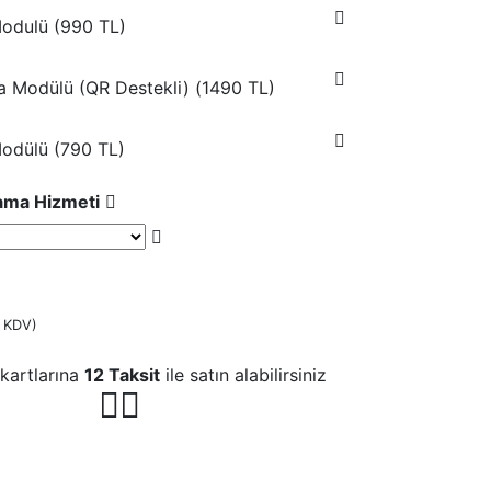
odulü (
990 TL
)
ka Modülü (QR Destekli) (
1490 TL
)
Modülü (
790 TL
)
lama Hizmeti
 KDV)
kartlarına
12 Taksit
ile satın alabilirsiniz