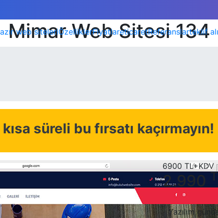
Mimar Web Sitesi 134
azır web siteleri
Özellikler
Fiyatlar
eticaret
Referanslar
teklif al
kısa süreli bu fırsatı kaçırmayın!
6900
TL+KDV
T
2.990
Yazılım günce