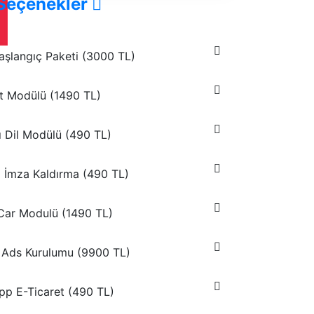
Seçenekler
aşlangıç Paketi (
3000 TL
)
t Modülü (
1490 TL
)
 Dil Modülü (
490 TL
)
tı İmza Kaldırma (
490 TL
)
Car Modulü (
1490 TL
)
Ads Kurulumu (
9900 TL
)
p E-Ticaret (
490 TL
)