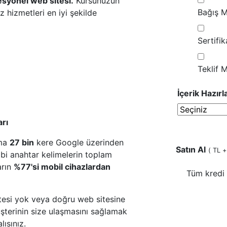
syonel web sitesi.
Kursunuzun
Bağış M
 hizmetleri en iyi şekilde
Sertifi
Teklif 
İçerik Hazır
arı
ama
27 bin
kere Google üzerinden
Satın Al
(
TL +
gibi anahtar kelimelerin toplam
arın
%77'si mobil cihazlardan
Tüm kredi 
itesi yok veya doğru web sitesine
üşterinin size ulaşmasını sağlamak
lısınız.