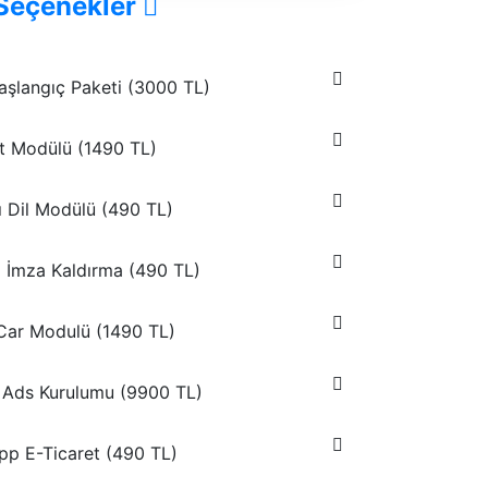
Seçenekler
aşlangıç Paketi (
3000 TL
)
t Modülü (
1490 TL
)
 Dil Modülü (
490 TL
)
tı İmza Kaldırma (
490 TL
)
Car Modulü (
1490 TL
)
Ads Kurulumu (
9900 TL
)
p E-Ticaret (
490 TL
)