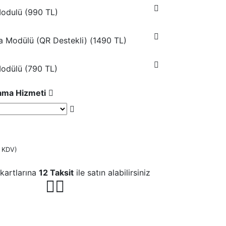
odulü (
990 TL
)
ka Modülü (QR Destekli) (
1490 TL
)
Modülü (
790 TL
)
lama Hizmeti
 KDV)
kartlarına
12 Taksit
ile satın alabilirsiniz