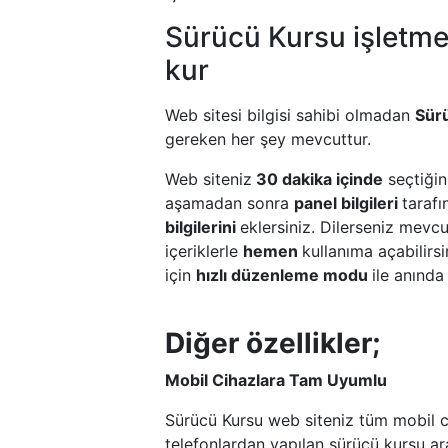
Sürücü Kursu işletmel
kur
Web sitesi bilgisi sahibi olmadan
Sür
gereken her şey mevcuttur.
Web siteniz
30 dakika içinde
seçtiğin
aşamadan sonra
panel bilgileri
tarafı
bilgilerini
eklersiniz. Dilerseniz mevcu
içeriklerle
hemen
kullanıma açabilirsi
için
hızlı düzenleme modu
ile anında
Diğer özellikler;
Mobil Cihazlara Tam Uyumlu
Sürücü Kursu web siteniz tüm mobil ci
telefonlardan yapılan sürücü kursu a