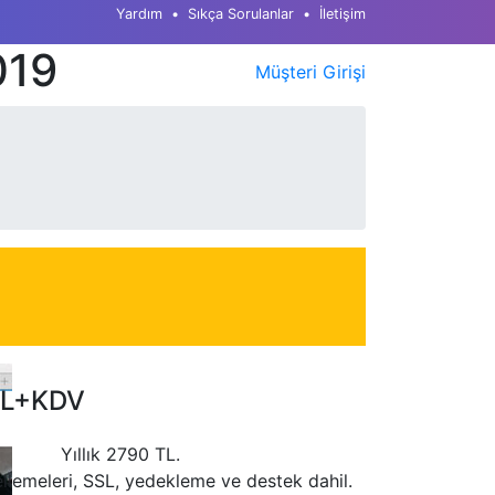
Yardım
Sıkça Sorulanlar
İletişim
019
Müşteri Girişi
L+KDV
Yıllık
2790
TL.
llemeleri, SSL, yedekleme ve destek dahil.