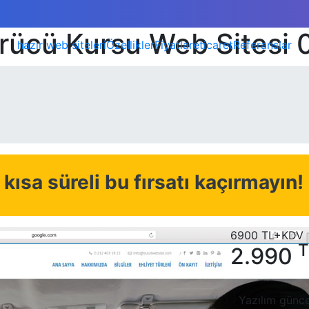
rücü Kursu Web Sitesi 
hazır web siteleri
Özellikler
Fiyatlar
eticaret
Referanslar
kısa süreli bu fırsatı kaçırmayın!
6900
TL+KDV
T
2.990
Yazılım günce