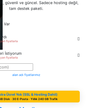
zlı, güvenli ve güncel. Sadece hosting değil,
tam destek paketi.
m Var
aydı
an fiyatlarla
ri İstiyorum
an fiyatlarla
alan adı fiyatlarımız
tra Ücret Yok (SSL & Hosting Dahil)
GB Disk · 30 E-Posta · Yıllık 240 GB Trafik