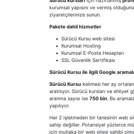
Sürücü kursları
için hazırlanmış
profe
kurumsal yapısını ve vermiş olduğunuz
ziyaretçilerinize sunun.
Pakete dahil hizmetler
Sürücü Kursu web sitesi
Kurumsal Hosting
Kurumsal E-Posta Hesapları
SSL Güvenlik Sertifikası
Sürücü Kursu ile ilgili Google aramal
Sürücü Kursu
kelimesi her ay ortal
aratılıyor. Sürücü kursları ve ehliyet 
aranma sayısı ise
750 bin
. Bu aramal
yapılıyor.
Her 2 işletmeden bir tanesinin web s
sahip değiller. Potansiyel yüzlerce m
için mutlaka bir web sitesi sahibi olma