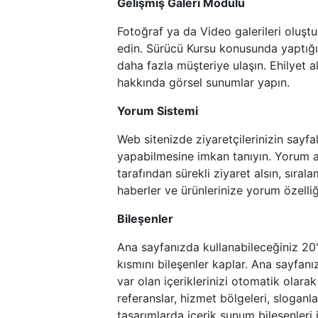
Gelişmiş Galeri Modülü
Fotoğraf ya da Video galerileri oluştu
edin. Sürücü Kursu konusunda yaptığın
daha fazla müşteriye ulaşın. Ehilyet al
hakkında görsel sunumlar yapın.
Yorum Sistemi
Web sitenizde ziyaretçilerinizin sayf
yapabilmesine imkan tanıyın. Yorum a
tarafından sürekli ziyaret alsın, sıral
haberler ve ürünlerinize yorum özelliği
Bileşenler
Ana sayfanızda kullanabileceğiniz 20
kısmını bileşenler kaplar. Ana sayfanı
var olan içeriklerinizi otomatik olara
referanslar, hizmet bölgeleri, sloganlar
tasarımlarda içerik sunum bileşenleri 