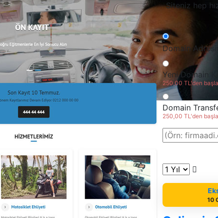
Siteniz hep hı
Domain Adresi
Yeni Domain K
250,00 TL'den başlay
Domain Transfe
250,00 TL'den başlay
Eks
10 