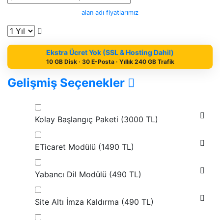
alan adı fiyatlarımız
Ekstra Ücret Yok (SSL & Hosting Dahil)
10 GB Disk · 30 E-Posta · Yıllık 240 GB Trafik
Gelişmiş Seçenekler
Kolay Başlangıç Paketi (
3000 TL
)
ETicaret Modülü (
1490 TL
)
Yabancı Dil Modülü (
490 TL
)
Site Altı İmza Kaldırma (
490 TL
)