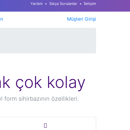
Yardım
Sıkça Sorulanlar
İletişim
ın
Müşteri Girişi
ak çok kolay
form sihirbazının özellikleri.