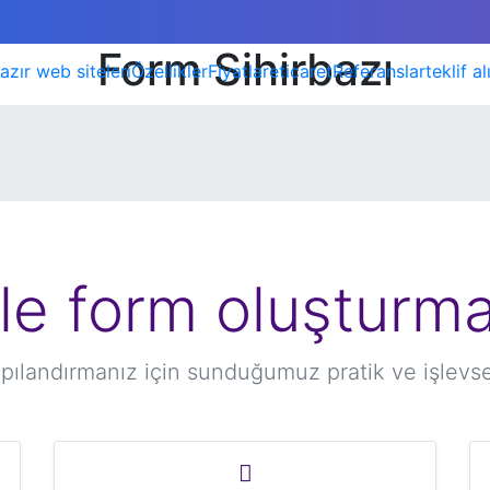
Form Sihirbazı
azır web siteleri
Özellikler
Fiyatlar
eticaret
Referanslar
teklif al
le form oluşturm
apılandırmanız için sunduğumuz pratik ve işlevsel 