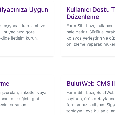
htiyacınıza Uygun
Kullanıcı Dostu 
Düzenleme
ye taşıyacak kapsamlı ve
Form Sihirbazı, kullanıcı 
ı ihtiyacınıza göre
hale getirir. Sürükle-bıra
ekilde iletişim kurun.
kolayca yerleştirin ve dü
ön izleme yaparak mükem
irme
BulutWeb CMS il
aşvuruları, anketler veya
Form Sihirbazı, BulutWeb
anını dilediğiniz gibi
sayfada, ürün detaylarınd
neyimler sunun.
formlarınızı kullanın. Sipa
toplayın veya kullanıcı a