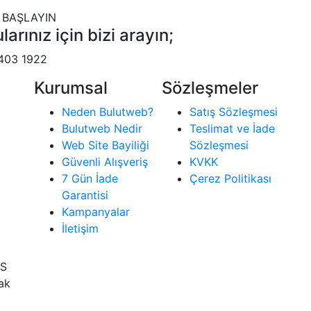
 BAŞLAYIN
larınız için bizi arayın;
403 1922
Kurumsal
Sözleşmeler
Neden Bulutweb?
Satış Sözleşmesi
Bulutweb Nedir
Teslimat ve İade
Web Site Bayiliği
Sözleşmesi
Güvenli Alışveriş
KVKK
7 Gün İade
Çerez Politikası
Garantisi
Kampanyalar
İletişim
İS
rak