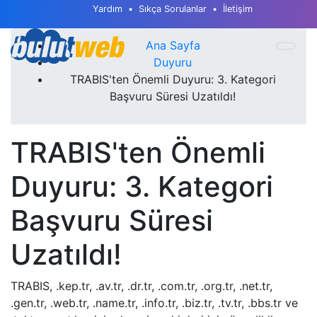
Yardım
Sıkça Sorulanlar
İletişim
Ana Sayfa
Duyuru
TRABIS'ten Önemli Duyuru: 3. Kategori
Başvuru Süresi Uzatıldı!
TRABIS'ten Önemli
Duyuru: 3. Kategori
Başvuru Süresi
Uzatıldı!
TRABIS, .kep.tr, .av.tr, .dr.tr, .com.tr, .org.tr, .net.tr,
.gen.tr, .web.tr, .name.tr, .info.tr, .biz.tr, .tv.tr, .bbs.tr ve