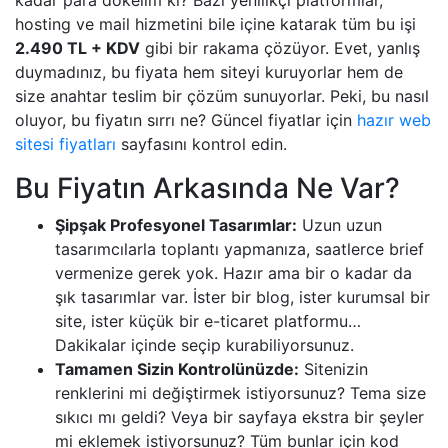
kadar para dökelim ki? Bazı yenilikçi platformlar,
hosting ve mail hizmetini bile içine katarak tüm bu işi
2.490 TL + KDV
gibi bir rakama çözüyor. Evet, yanlış
duymadınız, bu fiyata hem siteyi kuruyorlar hem de
size anahtar teslim bir çözüm sunuyorlar. Peki, bu nasıl
oluyor, bu fiyatın sırrı ne? Güncel fiyatlar için
hazır web
sitesi fiyatları
sayfasını kontrol edin.
Bu Fiyatın Arkasında Ne Var?
Şipşak Profesyonel Tasarımlar:
Uzun uzun
tasarımcılarla toplantı yapmanıza, saatlerce brief
vermenize gerek yok. Hazır ama bir o kadar da
şık tasarımlar var. İster bir blog, ister kurumsal bir
site, ister küçük bir e-ticaret platformu…
Dakikalar içinde seçip kurabiliyorsunuz.
Tamamen Sizin Kontrolünüzde:
Sitenizin
renklerini mi değiştirmek istiyorsunuz? Tema size
sıkıcı mı geldi? Veya bir sayfaya ekstra bir şeyler
mi eklemek istiyorsunuz? Tüm bunlar için kod