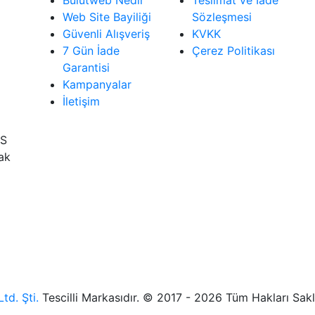
Bulutweb Nedir
Teslimat ve İade
Web Site Bayiliği
Sözleşmesi
Güvenli Alışveriş
KVKK
7 Gün İade
Çerez Politikası
Garantisi
Kampanyalar
İletişim
İS
rak
td. Şti.
Tescilli Markasıdır. © 2017 - 2026 Tüm Hakları Sakl