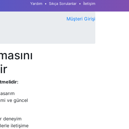
Yardım
Sıkça Sorulanlar
İletişim
Müşteri Girişi
masını
ir
tmelidir:
tasarım
yimi ve güncel
bir deneyim
erle iletişime