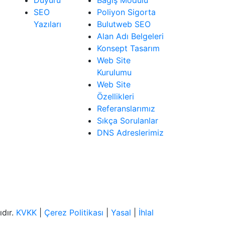
Duyuru
Bağış Modülü
SEO
Poliyon Sigorta
Yazıları
Bulutweb SEO
Alan Adı Belgeleri
Konsept Tasarım
Web Site
Kurulumu
Web Site
Özellikleri
Referanslarımız
Sıkça Sorulanlar
DNS Adreslerimiz
ıdır.
KVKK
|
Çerez Politikası
|
Yasal
|
İhlal