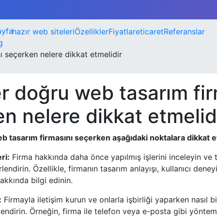
ayfa
hazır web siteleri
Özellikler
Fiyatlar
eticaret
Referanslar
g
ı seçerken nelere dikkat etmelidir
er doğru web tasarım fir
n nelere dikkat etmelid
b tasarım firmasını seçerken aşağıdaki noktalara dikkat e
ri:
Firma hakkında daha önce yapılmış işlerini inceleyin ve 
lendirin. Özellikle, firmanın tasarım anlayışı, kullanıcı dene
akkında bilgi edinin.
:
Firmayla iletişim kurun ve onlarla işbirliği yaparken nasıl 
endirin. Örneğin, firma ile telefon veya e-posta gibi yönteml