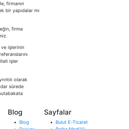
le, firmanın
ek bir yapıdalar mı
eğin, firma
niz.
ve işlerinin
referanslarını
eli işler
ıntılı olarak
adar sürede
 mutabakata
Blog
Sayfalar
Blog
Bulut E-Ticaret