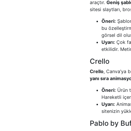
araçtır.
Geniş şab
sitesi slaytları, br
Öneri:
Şablonl
bu özelleştir
görsel dil olu
Uyarı:
Çok faz
etkilidir. Me
Crello
Crello
, Canva’ya b
yanı sıra animasy
Öneri:
Ürün t
Hareketli içe
Uyarı:
Animas
sitenizin yük
Pablo by Buf