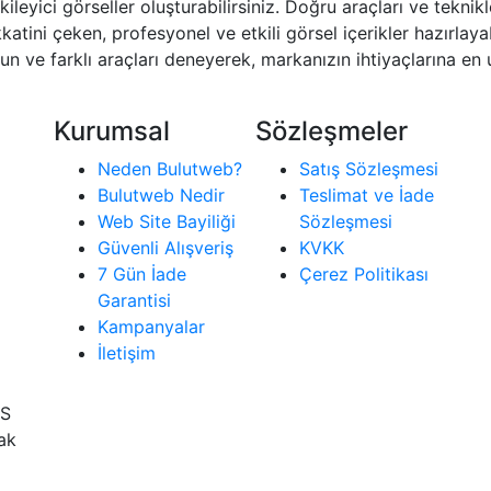
kileyici görseller oluşturabilirsiniz. Doğru araçları ve teknikl
kkatini çeken, profesyonel ve etkili görsel içerikler hazırlaya
un ve farklı araçları deneyerek, markanızın ihtiyaçlarına e
Kurumsal
Sözleşmeler
Neden Bulutweb?
Satış Sözleşmesi
Bulutweb Nedir
Teslimat ve İade
Web Site Bayiliği
Sözleşmesi
Güvenli Alışveriş
KVKK
7 Gün İade
Çerez Politikası
Garantisi
Kampanyalar
İletişim
İS
rak