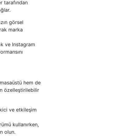
er tarafından
ğlar.
zın görsel
narak marka
ok ve Instagram
formansını
em masaüstü hem de
 özelleştirilebilir
kici ve etkileşim
ürümü kullanırken,
n olun.