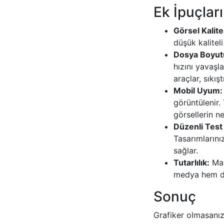
Ek İpuçları
Görsel Kalite
düşük kaliteli
Dosya Boyut
hızını yavaşla
araçlar, sıkış
Mobil Uyum:
görüntülenir.
görsellerin ne
Düzenli Test
Tasarımlarını
sağlar.
Tutarlılık:
Mark
medya hem de 
Sonuç
Grafiker olmasanız