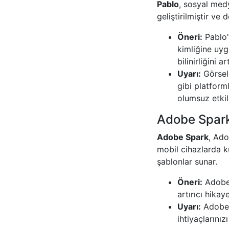
Pablo
, sosyal medy
geliştirilmiştir v
Öneri:
Pablo'
kimliğine uyg
bilinirliğini ar
Uyarı:
Görseli
gibi platform
olumsuz etkile
Adobe Spar
Adobe Spark
, Ado
mobil cihazlarda kul
şablonlar sunar.
Öneri:
Adobe S
artırıcı hikay
Uyarı:
Adobe S
ihtiyaçlarını