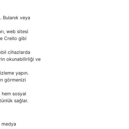
. Bulanık veya
ı, web sitesi
e Crello gibi
bil cihazlarda
in okunabilirliği ve
izleme yapın.
den görmenizi
u, hem sosyal
ünlük sağlar.
al medya