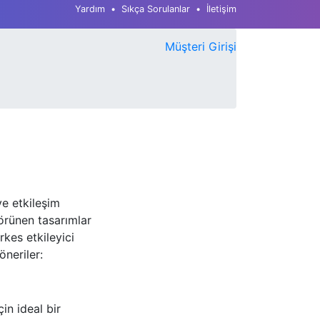
Yardım
Sıkça Sorulanlar
İletişim
Müşteri Girişi
ve etkileşim
örünen tasarımlar
kes etkileyici
öneriler:
in ideal bir