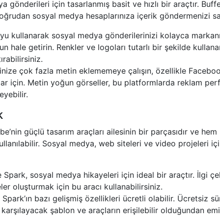
a gönderileri için tasarlanmış basit ve hızlı bir araçtır. Buff
e doğrudan sosyal medya hesaplarınıza içerik göndermenizi sa
yu kullanarak sosyal medya gönderilerinizi kolayca markanı
un hale getirin. Renkler ve logoları tutarlı bir şekilde kulla
tırabilirsiniz.
nize çok fazla metin eklememeye çalışın, özellikle Facebo
lar için. Metin yoğun görseller, bu platformlarda reklam per
yebilir.
k
be’nin güçlü tasarım araçları ailesinin bir parçasıdır ve h
lanılabilir. Sosyal medya, web siteleri ve video projeleri için
park, sosyal medya hikayeleri için ideal bir araçtır. İlgi çe
eler oluşturmak için bu aracı kullanabilirsiniz.
park’ın bazı gelişmiş özellikleri ücretli olabilir. Ücretsiz s
zı karşılayacak şablon ve araçların erişilebilir olduğundan emi