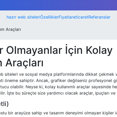
hazır web siteleri
Özellikler
Fiyatlar
eticaret
Referanslar
ım Araçları
r Olmayanlar İçin Kolay
 Araçları
web siteleri ve sosyal medya platformlarında dikkat çekmek 
ti öneme sahiptir. Ancak, grafiker değilseniz profesyonel g
cu olabilir. Neyse ki, kolay kullanımlı araçlar sayesinde her
ilir. İşte bu süreçte size yardımcı olacak araçlar, ipuçları ve 
li)
dostu bir arayüze sahip ve tasarım deneyimi olmayan kişiler iç