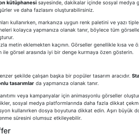
lon kütüphanesi
sayesinde, dakikalar içinde sosyal medya g
oşürler ve daha fazlasını oluşturabilirsiniz.
arı kullanırken, markanıza uygun renk paletini ve yazı tiple
meleri kolayca yapmanıza olanak tanır, böylece tüm görselleri
şturur.
la metin eklemekten kaçının. Görseller genellikle kısa ve 
tin ile görsel arasında iyi bir denge kurmaya özen gösterin.
enzer şekilde çalışan başka bir popüler tasarım aracıdır.
Sta
onlu tasarımlar
da yapmanıza olanak tanır.
anıtımı veya kampanyalar için animasyonlu görseller oluşt
rikler, sosyal medya platformlarında daha fazla dikkat çekm
yon kullanırken dosya boyutuna dikkat edin. Aşırı büyük d
lenme süresini olumsuz etkileyebilir.
fer