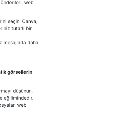
önderileri, web
rini seçin. Canva,
niz tutarlı bir
öz mesajlarla daha
tik görsellerin
urmayı düşünün.
e eğilimindedir.
osyalar, web