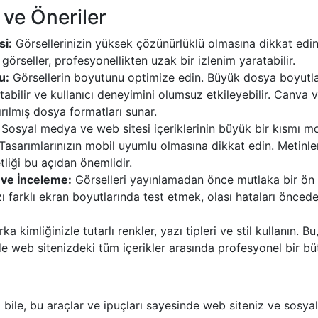
 ve Öneriler
si:
Görsellerinizin yüksek çözünürlüklü olmasına dikkat edin
 görseller, profesyonellikten uzak bir izlenim yaratabilir.
u:
Görsellerin boyutunu optimize edin. Büyük dosya boyutlar
tabilir ve kullanıcı deneyimini olumsuz etkileyebilir. Canva v
tırılmış dosya formatları sunar.
Sosyal medya ve web sitesi içeriklerinin büyük bir kısmı mo
 Tasarımlarınızın mobil uyumlu olmasına dikkat edin. Metinler
tliği bu açıdan önemlidir.
 ve İnceleme:
Görselleri yayınlamadan önce mutlaka bir ön 
zı farklı ekran boyutlarında test etmek, olası hataları önce
a kimliğinizle tutarlı renkler, yazı tipleri ve stil kullanın. B
web sitenizdeki tüm içerikler arasında profesyonel bir büt
 bile, bu araçlar ve ipuçları sayesinde web siteniz ve sosy