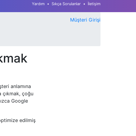
Yardım
Sıkça Sorulanlar
İletişim
Müşteri Girişi
ıkmak
şteri anlamına
çta çıkmak, çoğu
lnızca Google
optimize edilmiş