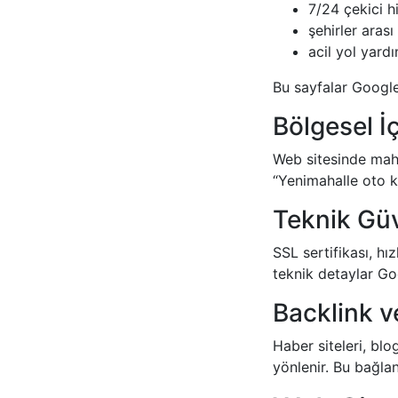
7/24 çekici h
şehirler aras
acil yol yard
Bu sayfalar Google’
Bölgesel İ
Web sitesinde mahall
“Yenimahalle oto 
Teknik Güv
SSL sertifikası, hı
teknik detaylar Goo
Backlink v
Haber siteleri, bl
yönlenir. Bu bağlan