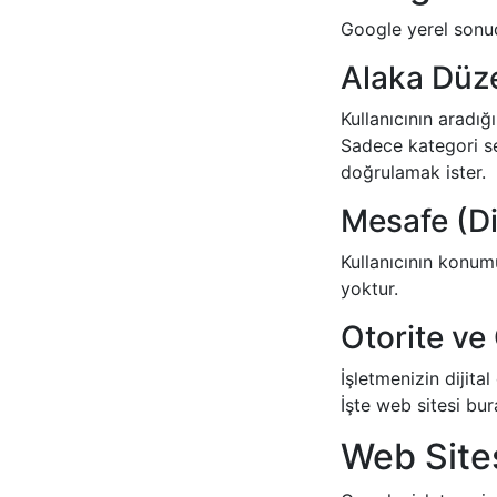
Google yerel sonuç
Alaka Düz
Kullanıcının aradığ
Sadece kategori se
doğrulamak ister.
Mesafe (D
Kullanıcının konum
yoktur.
Otorite v
İşletmenizin dijita
İşte web sitesi bu
Web Site