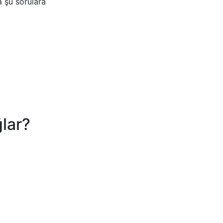
a şu sorulara
ğlar?