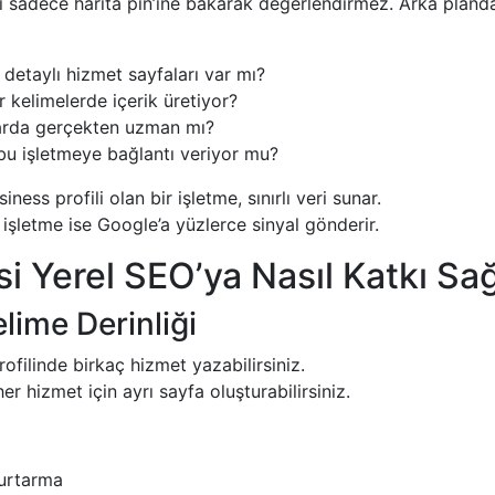
i sadece harita pin’ine bakarak değerlendirmez. Arka pland
 detaylı hizmet sayfaları var mı?
 kelimelerde içerik üretiyor?
arda gerçekten uzman mı?
 bu işletmeye bağlantı veriyor mu?
ess profili olan bir işletme, sınırlı veri sunar.
 işletme ise Google’a yüzlerce sinyal gönderir.
i Yerel SEO’ya Nasıl Katkı Sa
lime Derinliği
ofilinde birkaç hizmet yazabilirsiniz.
er hizmet için ayrı sayfa oluşturabilirsiniz.
urtarma