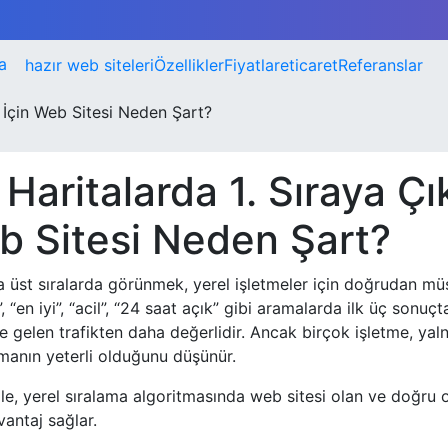
a
hazır web siteleri
Özellikler
Fiyatlar
eticaret
Referanslar
 İçin Web Sitesi Neden Şart?
Haritalarda 1. Sıraya Ç
b Sitesi Neden Şart?
a üst sıralarda görünmek, yerel işletmeler için doğrudan mü
”, “en iyi”, “acil”, “24 saat açık” gibi aramalarda ilk üç sonu
 gelen trafikten daha değerlidir. Ancak birçok işletme, ya
çmanın yeterli olduğunu düşünür.
e, yerel sıralama algoritmasında web sitesi olan ve doğru 
vantaj sağlar.