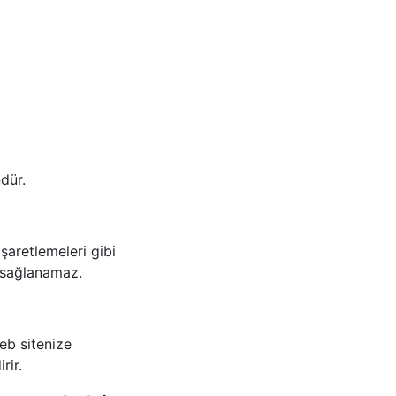
dür.
işaretlemeleri gibi
n sağlanamaz.
eb sitenize
rir.