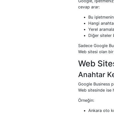
Google, işletmeniz
cevap arar:
Bu işletmenin
Hangi anahtar
Yerel aramal
Diğer siteler
Sadece Google Busin
Web sitesi olan bir
Web Sites
Anahtar Ke
Google Business pr
Web sitesinde ise h
Örneğin:
Ankara oto k