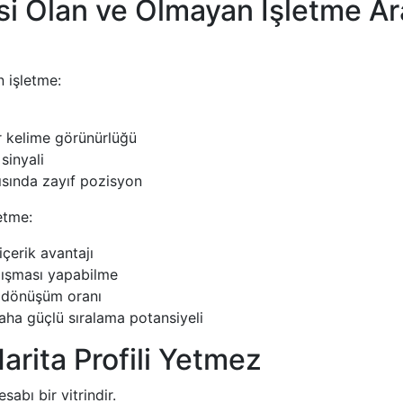
si Olan ve Olmayan İşletme Ar
 işletme:
ar kelime görünürlüğü
sinyali
ısında zayıf pozisyon
etme:
içerik avantajı
lışması yapabilme
 dönüşüm oranı
aha güçlü sıralama potansiyeli
rita Profili Yetmez
abı bir vitrindir.